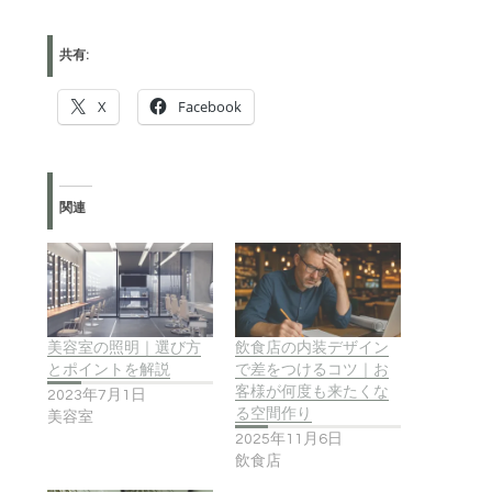
共有:
X
Facebook
関連
美容室の照明｜選び方
飲食店の内装デザイン
とポイントを解説
で差をつけるコツ｜お
客様が何度も来たくな
2023年7月1日
る空間作り
美容室
2025年11月6日
飲食店