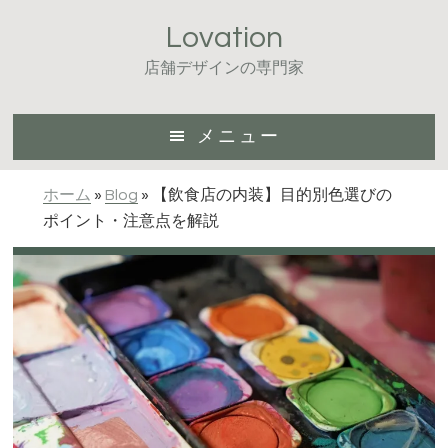
Skip
Skip
Skip
Lovation
to
to
to
main
primary
footer
店舗デザインの専門家
content
sidebar
メニュー
ホーム
»
Blog
»
【飲食店の内装】目的別色選びの
ポイント・注意点を解説