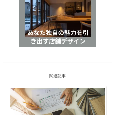
サ
イ
ド
バ
ー
関連記事