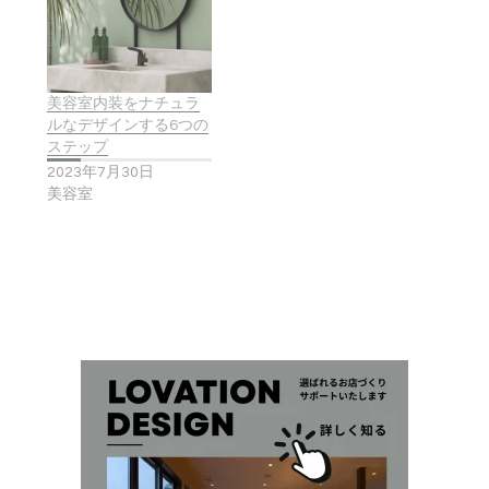
美容室内装をナチュラ
ルなデザインする6つの
ステップ
2023年7月30日
美容室
最
初
の