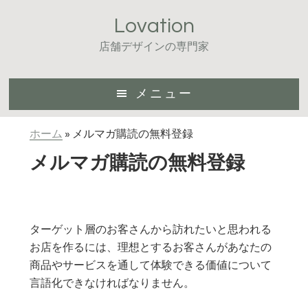
Skip
Skip
Lovation
to
to
main
footer
店舗デザインの専門家
content
メニュー
ホーム
»
メルマガ購読の無料登録
メルマガ購読の無料登録
ターゲット層のお客さんから訪れたいと思われる
お店を作るには、理想とするお客さんがあなたの
商品やサービスを通して体験できる価値について
言語化できなければなりません。