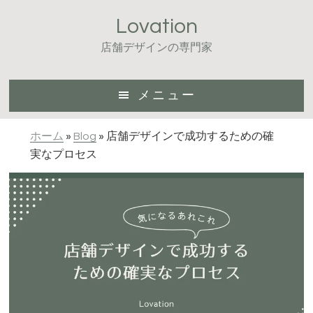
Skip
Skip
Lovation
to
to
main
footer
店舗デザインの専門家
content
メニュー
ホーム
»
Blog
»
店舗デザインで成功するための確
実なプロセス