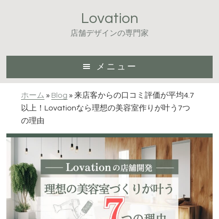
Skip
Skip
Lovation
to
to
main
footer
店舗デザインの専門家
content
メニュー
ホーム
»
Blog
»
来店客からの口コミ評価が平均4.7
以上！Lovationなら理想の美容室作りが叶う7つ
の理由