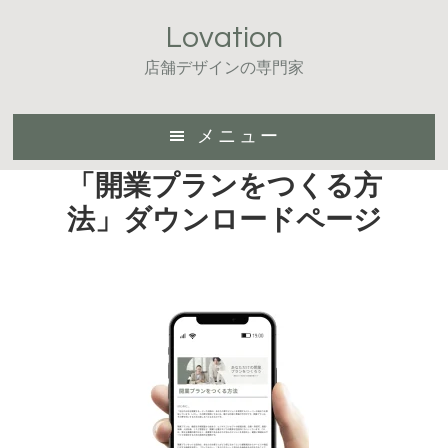
Skip
Skip
Lovation
to
to
main
footer
店舗デザインの専門家
content
メニュー
「開業プランをつくる方
法」ダウンロードページ