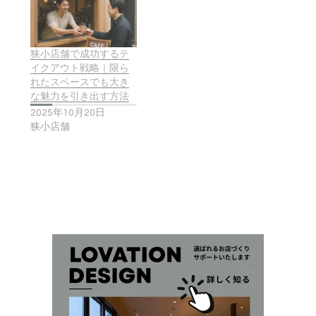
狭小店舗で成功するテ
イクアウト戦略｜限ら
れたスペースでも大き
な魅力を引き出す方法
2025年10月20日
狭小店舗
最
初
の