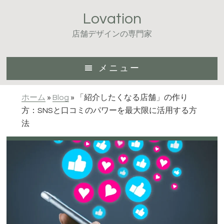
Skip
Skip
Skip
Lovation
to
to
to
main
primary
footer
店舗デザインの専門家
content
sidebar
メニュー
ホーム
»
Blog
»
「紹介したくなる店舗」の作り
方：SNSと口コミのパワーを最大限に活用する方
法