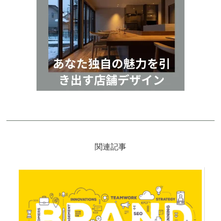
サ
イ
ド
バ
ー
関連記事