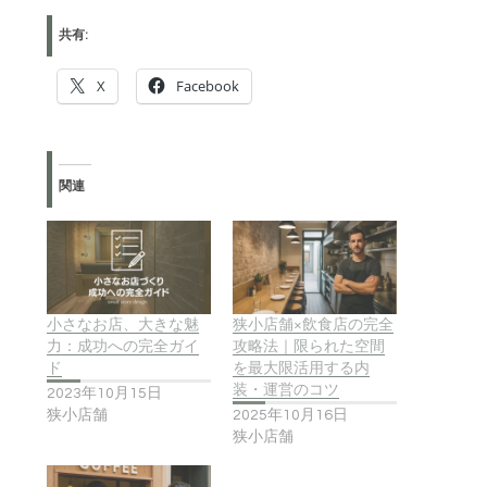
共有:
X
Facebook
関連
小さなお店、大きな魅
狭小店舗×飲食店の完全
力：成功への完全ガイ
攻略法｜限られた空間
ド
を最大限活用する内
装・運営のコツ
2023年10月15日
狭小店舗
2025年10月16日
狭小店舗