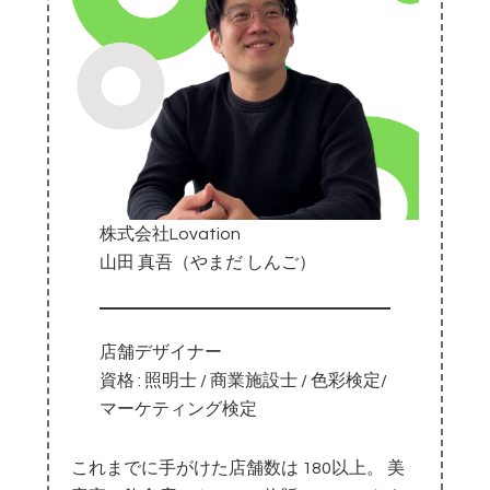
株式会社Lovation
山田 真吾（やまだ しんご）
店舗デザイナー
資格 : 照明士 / 商業施設士 / 色彩検定/
マーケティング検定
これまでに手がけた店舗数は 180以上。 美