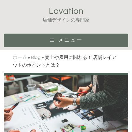
Skip
Skip
Skip
Lovation
to
to
to
main
primary
footer
店舗デザインの専門家
content
sidebar
メニュー
ホーム
»
Blog
»
売上や雇用に関わる！ 店舗レイア
ウトのポイントとは？